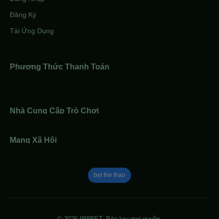
Đăng Ký
Tải Ứng Dụng
Phương Thức Thanh Toán
Nhà Cung Cấp Trò Chơi
Mạng Xã Hội
bet the thao
©
2026
988BET. Bảo lưu mọi quyền.