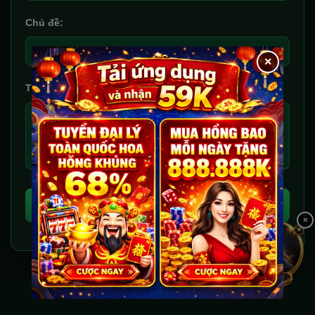
Chủ đề:
×
Tin nhắn của bạn:
Gửi Yêu Cầu
×