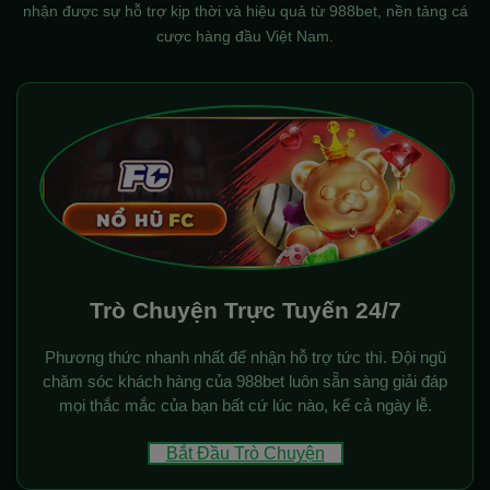
nhận được sự hỗ trợ kịp thời và hiệu quả từ 988bet, nền tảng cá
cược hàng đầu Việt Nam.
Trò Chuyện Trực Tuyến 24/7
Phương thức nhanh nhất để nhận hỗ trợ tức thì. Đội ngũ
chăm sóc khách hàng của 988bet luôn sẵn sàng giải đáp
mọi thắc mắc của bạn bất cứ lúc nào, kể cả ngày lễ.
Bắt Đầu Trò Chuyện