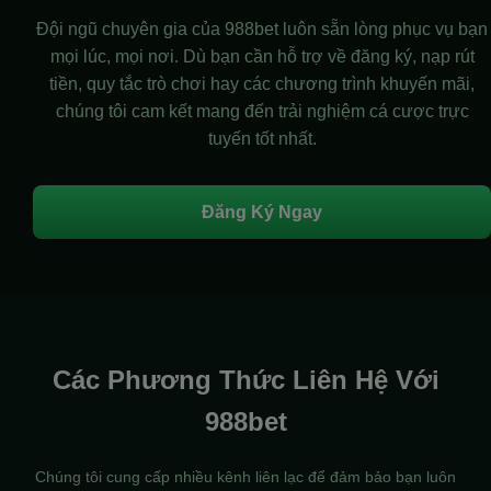
Đội ngũ chuyên gia của 988bet luôn sẵn lòng phục vụ bạn
mọi lúc, mọi nơi. Dù bạn cần hỗ trợ về đăng ký, nạp rút
tiền, quy tắc trò chơi hay các chương trình khuyến mãi,
chúng tôi cam kết mang đến trải nghiệm cá cược trực
tuyến tốt nhất.
Đăng Ký Ngay
Các Phương Thức Liên Hệ Với
988bet
Chúng tôi cung cấp nhiều kênh liên lạc để đảm bảo bạn luôn