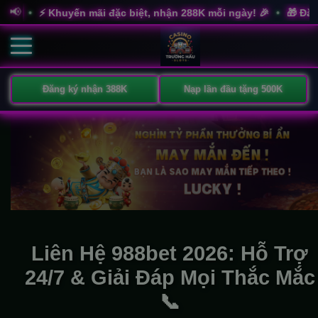
📢

⚡️ Khuyến mãi đặc biệt, nhận 288K mỗi ngày! 🎉
🎁 Đăng k
•
•
Đăng ký nhận 388K
Nạp lần đầu tặng 500K
Liên Hệ 988bet 2026: Hỗ Trợ
24/7 & Giải Đáp Mọi Thắc Mắc
📞