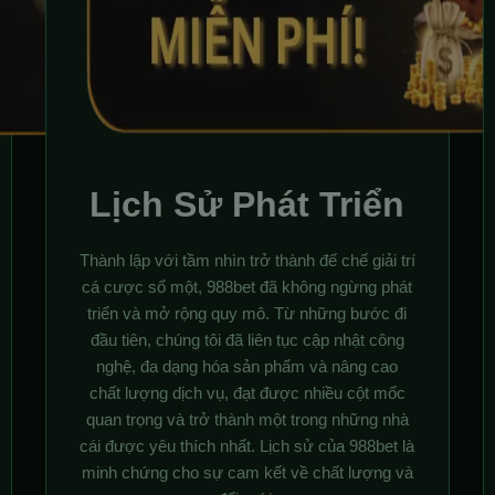
Lịch Sử Phát Triển
Thành lập với tầm nhìn trở thành đế chế giải trí
cá cược số một, 988bet đã không ngừng phát
triển và mở rộng quy mô. Từ những bước đi
đầu tiên, chúng tôi đã liên tục cập nhật công
nghệ, đa dạng hóa sản phẩm và nâng cao
chất lượng dịch vụ, đạt được nhiều cột mốc
quan trọng và trở thành một trong những nhà
cái được yêu thích nhất. Lịch sử của 988bet là
minh chứng cho sự cam kết về chất lượng và